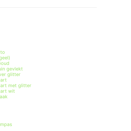
uto
geel)
Goud
uin gevlekt
er glitter
art
rt met glitter
art wit
raak
ompas