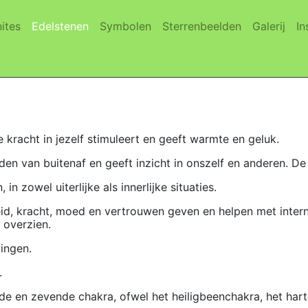
(current)
(current)
(current)
(current)
(cur
ites
Edelstenen
Symbolen
Sterrenbeelden
Galerij
In
kracht in jezelf stimuleert en geeft warmte en geluk.
en van buitenaf en geeft inzicht in onszelf en anderen. De
n zowel uiterlijke als innerlijke situaties.
eid, kracht, moed en vertrouwen geven en helpen met interne 
e overzien.
ingen.
.
rde en zevende chakra, ofwel het heiligbeenchakra, het hart