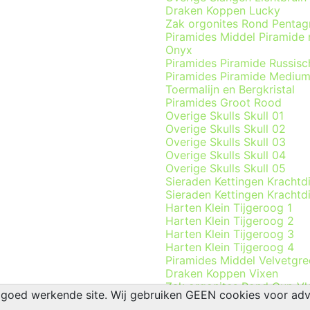
Draken Koppen Lucky
Zak orgonites Rond Penta
Piramides Middel Piramide
Onyx
Piramides Piramide Russis
Piramides Piramide Medium 
Toermalijn en Bergkristal
Piramides Groot Rood
Overige Skulls Skull 01
Overige Skulls Skull 02
Overige Skulls Skull 03
Overige Skulls Skull 04
Overige Skulls Skull 05
Sieraden Kettingen Krachtdi
Sieraden Kettingen Krachtdi
Harten Klein Tijgeroog 1
Harten Klein Tijgeroog 2
Harten Klein Tijgeroog 3
Harten Klein Tijgeroog 4
Piramides Middel Velvetgre
Draken Koppen Vixen
Zak orgonites Rond Cup Vl
goed werkende site. Wij gebruiken GEEN cookies voor adver
Draken Koppen Xavi