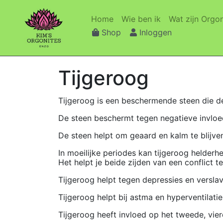
(current)
(current)
Home
Wie ben ik
Wat zijn Orgon
Shop
Inloggen
Tijgeroog
Tijgeroog is een beschermende steen die de 
De steen beschermt tegen negatieve invloed
De steen helpt om geaard en kalm te blijven, i
In moeilijke periodes kan tijgeroog helderh
Het helpt je beide zijden van een conflict t
Tijgeroog helpt tegen depressies en verslav
Tijgeroog helpt bij astma en hyperventilatie
Tijgeroog heeft invloed op het tweede, vie