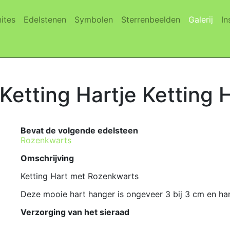
(current)
(current)
(current)
(current)
(cur
ites
Edelstenen
Symbolen
Sterrenbeelden
Galerij
In
 Ketting Hartje Ketting
Bevat de volgende edelsteen
Rozenkwarts
Omschrijving
Ketting Hart met Rozenkwarts
Deze mooie hart hanger is ongeveer 3 bij 3 cm en han
Verzorging van het sieraad