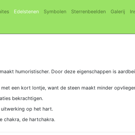
(current)
(current)
(current)
(current)
(cur
ites
Edelstenen
Symbolen
Sterrenbeelden
Galerij
In
 maakt humoristischer. Door deze eigenschappen is aardbei
 met een kort lontje, want de steen maakt minder opvliege
aties bekrachtigen.
uitwerking op het hart.
e chakra, de hartchakra.