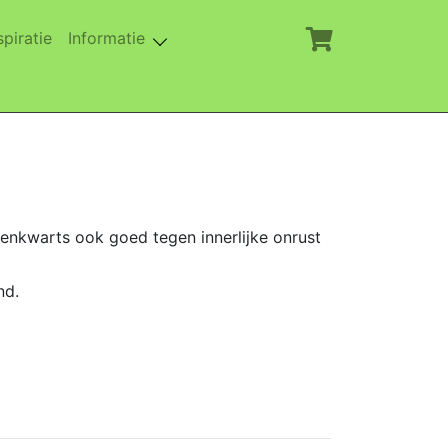
rent)
(current)
spiratie
Informatie
enkwarts ook goed tegen innerlijke onrust
nd.