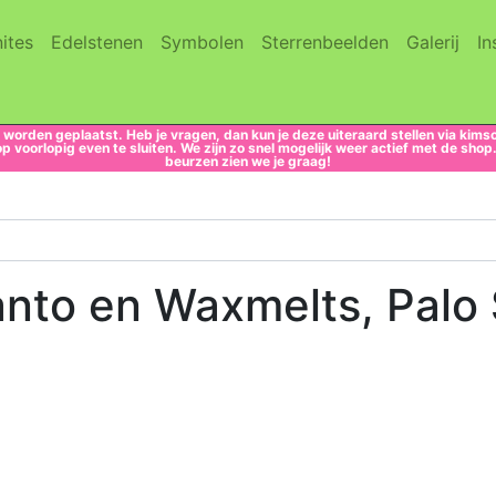
(current)
(current)
(current)
(current)
(cur
ites
Edelstenen
Symbolen
Sterrenbeelden
Galerij
In
 worden geplaatst. Heb je vragen, dan kun je deze uiteraard stellen via k
voorlopig even te sluiten. We zijn zo snel mogelijk weer actief met de sho
beurzen zien we je graag!
anto en Waxmelts, Palo 