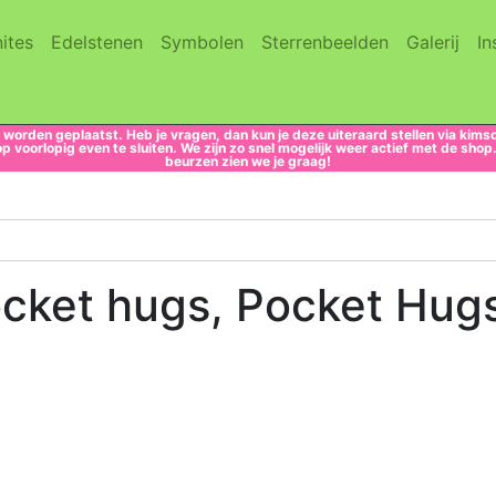
(current)
(current)
(current)
(current)
(cur
ites
Edelstenen
Symbolen
Sterrenbeelden
Galerij
In
 worden geplaatst. Heb je vragen, dan kun je deze uiteraard stellen via k
voorlopig even te sluiten. We zijn zo snel mogelijk weer actief met de sho
beurzen zien we je graag!
Pocket hugs, Pocket Hu